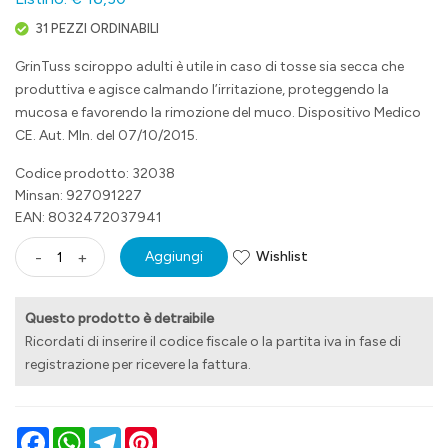
31 PEZZI ORDINABILI
GrinTuss sciroppo adulti è utile in caso di tosse sia secca che
produttiva e agisce calmando l’irritazione, proteggendo la
mucosa e favorendo la rimozione del muco. Dispositivo Medico
CE. Aut. MIn. del 07/10/2015.
Codice prodotto: 32038
Minsan:
927091227
EAN: 8032472037941
Wishlist
-
+
Aggiungi
Questo prodotto è detraibile
Ricordati di inserire il codice fiscale o la partita iva in fase di
registrazione per ricevere la fattura.
Facebook
WhatsApp
Telegram
Pinterest