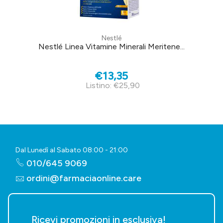
Nestlé
Nestlé Linea Vitamine Minerali Meritene...
€13,35
Listino: €25,90
Dal Lunedì al Sabato 08:00 - 21:00
010/645 9069
ordini@farmaciaonline.care
Ricevi promozioni in esclusiva!