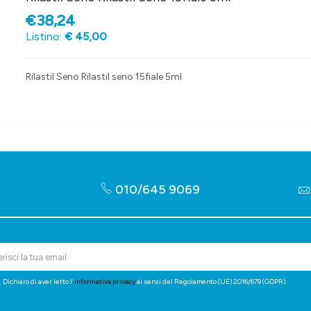
€38,24
Listino:
€ 45,00
Rilastil Seno Rilastil seno 15fiale 5ml
010/645 9069
Dichiaro di aver letto l'
informativa privacy
ai sensi del Regolamento (UE) 2016/679 (GDPR).