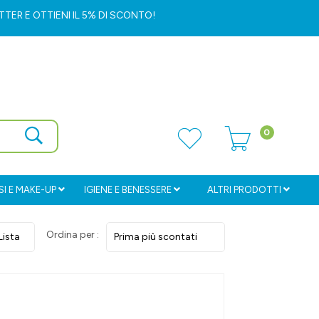
ETTER
E OTTIENI IL 5% DI SCONTO!
0
I E MAKE-UP
IGIENE E BENESSERE
ALTRI PRODOTTI
Ordina per :