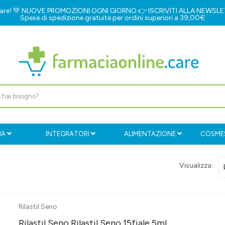
e.care! 💚 NUOVE PROMOZIONI OGNI GIORNO 👉
ISCRIVITI ALLA NEWSL
Spese di spedizione gratuite per ordini superiori a 39,00€
IA
INTEGRATORI
ALIMENTAZIONE
COSMES
Visualizza:
Rilastil Seno
Rilastil Seno Rilastil Seno 15fiale 5ml