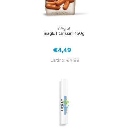
BiAglut
Biaglut Grissini 150g
€4,49
Listino: €4,99