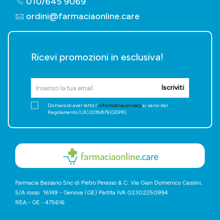
010/645 9069
ordini@farmaciaonline.care
Ricevi promozioni in esclusiva!
Iscriviti
Dichiaro di aver letto l'
informativa privacy
ai sensi del
Regolamento (UE) 2016/679 (GDPR).
Farmacia Bassano Snc di Pietro Perasso & C. Via Gian Domenico Cassini,
5/A rosso 16149 - Genova (GE) Partita IVA 02302250994
REA - GE - 475616