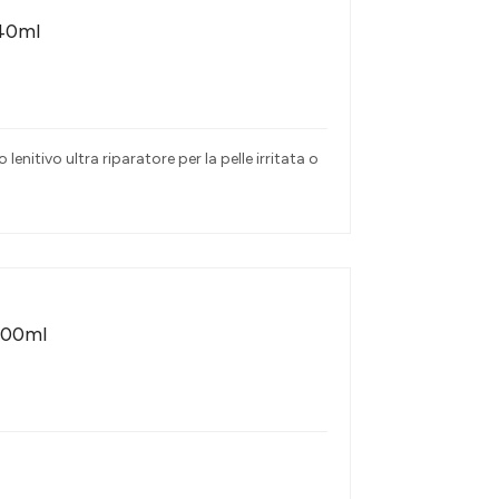
 40ml
itivo ultra riparatore per la pelle irritata o
100ml