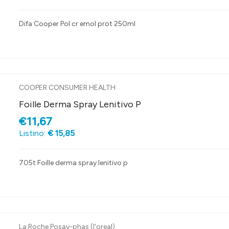
Difa Cooper Pol cr emol prot 250ml
COOPER CONSUMER HEALTH
Foille Derma Spray Lenitivo P
€11,67
Listino:
€ 15,85
705t Foille derma spray lenitivo p
La Roche Posay-phas (l'oreal)