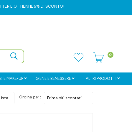
ETTER
E OTTIENI IL 5% DI SCONTO!
0
I E MAKE-UP
IGIENE E BENESSERE
ALTRI PRODOTTI
Ordina per :