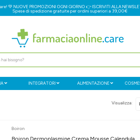
e.care! 💚 NUOVE PROMOZIONI OGNI GIORNO 👉
ISCRIVITI ALLA NEWSL
Spese di spedizione gratuite per ordini superiori a 39,00€
IA
INTEGRATORI
ALIMENTAZIONE
COSMES
Visualizza:
Boiron
Boiron Dermoplasmine Crema Mousse Calendula