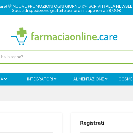
e.care! 💚 NUOVE PROMOZIONI OGNI GIORNO 👉
ISCRIVITI ALLA NEWSL
Spese di spedizione gratuite per ordini superiori a 39,00€
IA
INTEGRATORI
ALIMENTAZIONE
COSMES
Registrati