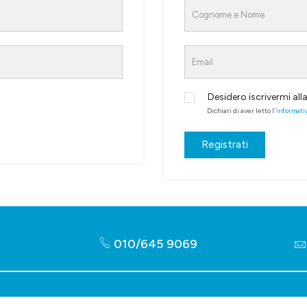
Desidero iscrivermi all
Dichiari di aver letto l'
informati
Registrati
010/645 9069