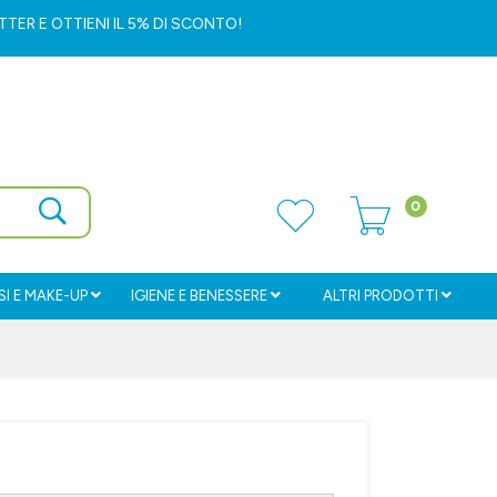
ETTER
E OTTIENI IL 5% DI SCONTO!
0
I E MAKE-UP
IGIENE E BENESSERE
ALTRI PRODOTTI