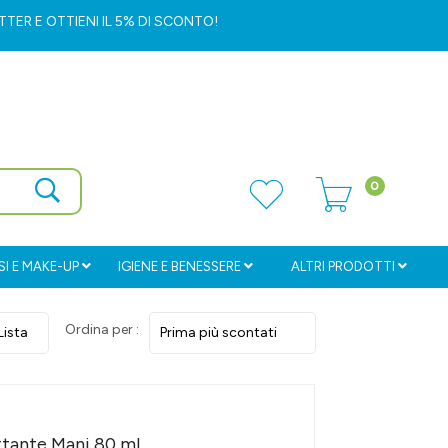
ETTER
E OTTIENI IL 5% DI SCONTO!
0
I E MAKE-UP
IGIENE E BENESSERE
ALTRI PRODOTTI
Ordina per :
ttante Mani 80 ml