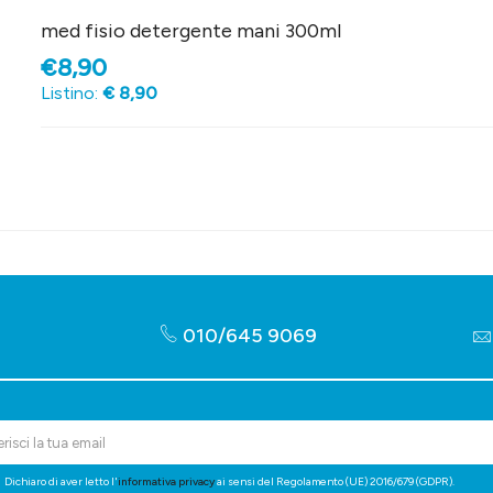
med fisio detergente mani 300ml
€8,90
Listino:
€ 8,90
010/645 9069
Dichiaro di aver letto l'
informativa privacy
ai sensi del Regolamento (UE) 2016/679 (GDPR).