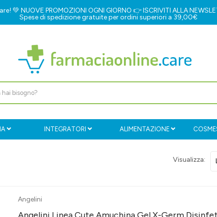
e.care! 💚 NUOVE PROMOZIONI OGNI GIORNO 👉
ISCRIVITI ALLA NEWSL
Spese di spedizione gratuite per ordini superiori a 39,00€
IA
INTEGRATORI
ALIMENTAZIONE
COSMES
Visualizza:
Angelini
Angelini Linea Cute Amuchina Gel X-Germ Disinfe