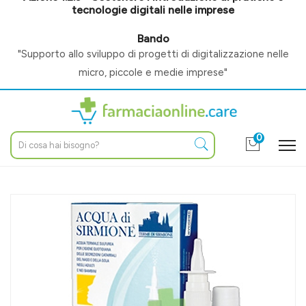
tecnologie digitali nelle imprese
Bando
"Supporto allo sviluppo di progetti di digitalizzazione nelle
micro, piccole e medie imprese"
0
Home
Catalogo
/
Igiene e benessere
/
Igiene naso
Acqua di Sirmione Protezione Vie Respiratorie Acqua Termale
Spray 6 Flaconcini