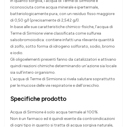
In quanto sorgiva, l’acqua di Terme di Sirmione è
riconosciuta come acqua minerale e ipertermale,
batteriologicamente pura, con un residuo fisso maggiore
di 0,50 g/l (precisamente di 2,542 g/l).
In base alle sue caratteristiche chimico-fisiche, l’acqua di
Terme di Sirmione viene classificata come sulfurea
salsobromoiodica: contiene infatti una rilevante quantità
di zolfo, sotto forma di idrogeno solforato, sodio, bromo
e iodio.
Gli oligoelementi presenti fanno da catalizzatori e attivano
quindi reazioni chimiche determinando un’azione sia locale
sia sull’intero organismo.
L’acqua di Terme di Sirmione si rivela salutare soprattutto
per le mucose delle vie respiratorie e dell’orecchio.
Specifiche prodotto
Acqua di Sirmione è solo acqua termale al 100%.
Non è un farmaco ed è quindi esente da controindicazioni
di ogni tipo in quanto si tratta di acqua sorgiva naturale,