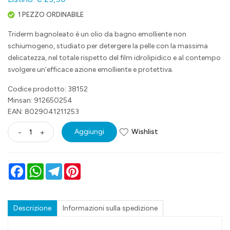
1 PEZZO ORDINABILE
Triderm bagnoleato è un olio da bagno emolliente non
schiumogeno, studiato per detergere la pelle con la massima
delicatezza, nel totale rispetto del film idrolipidico e al contempo
svolgere un’efficace azione emolliente e protettiva.
Codice prodotto: 38152
Minsan:
912650254
EAN: 8029041211253
Wishlist
-
+
Aggiungi
Facebook
WhatsApp
Telegram
Pinterest
Descrizione
Informazioni sulla spedizione