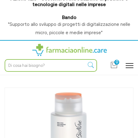
tecnologie digitali nelle imprese
Bando
"Supporto allo sviluppo di progetti di digitalizzazione nelle
micro, piccole e medie imprese"
0
Home
Catalogo
/
Igiene e benessere
/
Igiene corpo
BioNike Triderm Linea Detergenza Quotidiana Bagnoleato
Detergente Corpo 500 ml