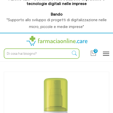
tecnologie digitali nelle imprese
Bando
"Supporto allo sviluppo di progetti di digitalizzazione nelle
micro, piccole e medie imprese"
0
Home
Catalogo
/
Cosmesi e make-up
/
Corpo
/
Profumi / deodoranti
Bioclin Linea Deo 24h Vapo Fresh Deodorante con Profumo
Delicato 100 ml