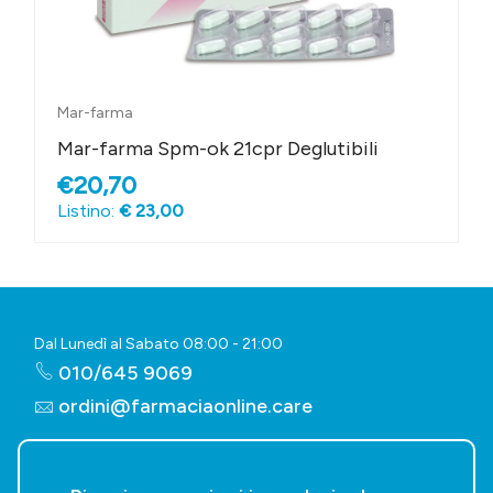
Mar-farma
Mar-farma Spm-ok 21cpr Deglutibili
€20,70
Listino:
€ 23,00
Dal Lunedì al Sabato 08:00 - 21:00
010/645 9069
ordini@farmaciaonline.care