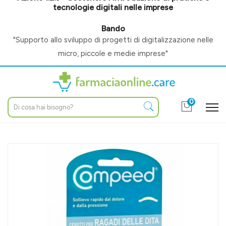
tecnologie digitali nelle imprese
Bando
"Supporto allo sviluppo di progetti di digitalizzazione nelle
micro, piccole e medie imprese"
0
Home
Catalogo
/
Igiene e benessere
/
Igiene mani
Compeed Linea Cura delle Mani e dei Piedi Cerotti Ragadi Dita
Mani 10 Unità