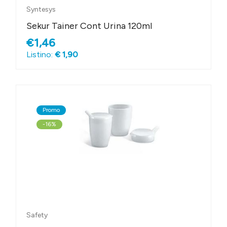
Syntesys
Sekur Tainer Cont Urina 120ml
€1,46
Listino:
€ 1,90
Promo
-16%
Safety