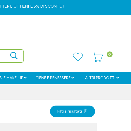
ETTER
E OTTIENI IL 5% DI SCONTO!
0
I E MAKE-UP
IGIENE E BENESSERE
ALTRI PRODOTTI
Filtra risultati