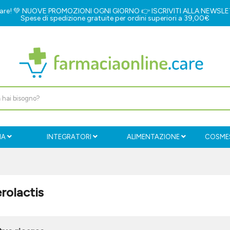
e.care! 💚 NUOVE PROMOZIONI OGNI GIORNO 👉
ISCRIVITI ALLA NEWSL
Spese di spedizione gratuite per ordini superiori a 39,00€
IA
INTEGRATORI
ALIMENTAZIONE
COSMES
rolactis