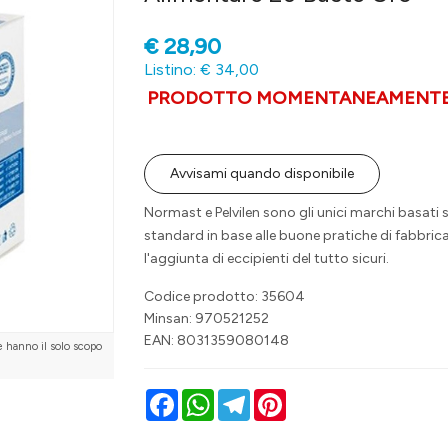
€
28,90
Listino: € 34,00
PRODOTTO MOMENTANEAMENTE 
Avvisami quando disponibile
Normast e Pelvilen sono gli unici marchi basati
standard in base alle buone pratiche di fabbrica
l'aggiunta di eccipienti del tutto sicuri.
Codice prodotto: 35604
Minsan:
970521252
EAN: 8031359080148
e hanno il solo scopo
Facebook
WhatsApp
Telegram
Pinterest