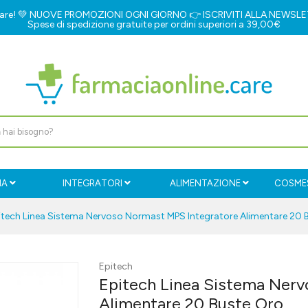
e.care! 💚 NUOVE PROMOZIONI OGNI GIORNO 👉
ISCRIVITI ALLA NEWSL
Spese di spedizione gratuite per ordini superiori a 39,00€
IA
INTEGRATORI
ALIMENTAZIONE
COSMES
itech Linea Sistema Nervoso Normast MPS Integratore Alimentare 20 
Epitech
Epitech Linea Sistema Ner
Alimentare 20 Buste Oro