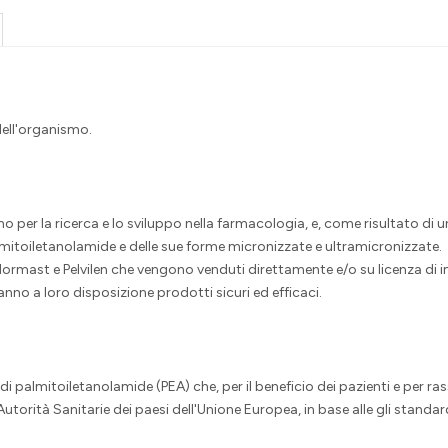
 dell'organismo.
per la ricerca e lo sviluppo nella farmacologia, e, come risultato di un
almitoiletanolamide e delle sue forme micronizzate e ultramicronizzate.
Normast e Pelvilen che vengono venduti direttamente e/o su licenza di 
nno a loro disposizione prodotti sicuri ed efficaci.
di palmitoiletanolamide (PEA) che, per il beneficio dei pazienti e per ra
torità Sanitarie dei paesi dell'Unione Europea, in base alle gli standa