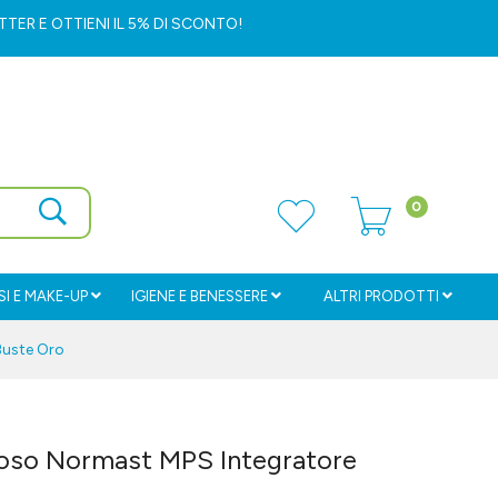
ETTER
E OTTIENI IL 5% DI SCONTO!
0
I E MAKE-UP
IGIENE E BENESSERE
ALTRI PRODOTTI
Buste Oro
voso Normast MPS Integratore