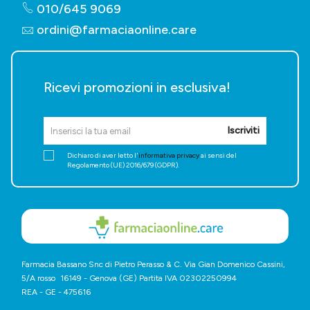
010/645 9069
ordini@farmaciaonline.care
Ricevi promozioni in esclusiva!
Iscriviti
Dichiaro di aver letto l'
informativa privacy
ai sensi del
Regolamento (UE) 2016/679 (GDPR).
Farmacia Bassano Snc di Pietro Perasso & C. Via Gian Domenico Cassini,
5/A rosso 16149 - Genova (GE) Partita IVA 02302250994
REA - GE - 475616