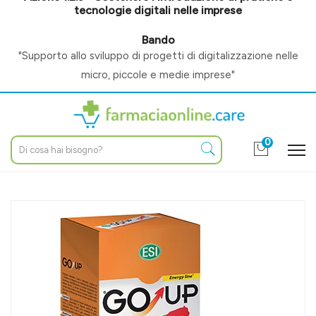
tecnologie digitali nelle imprese
Bando
"Supporto allo sviluppo di progetti di digitalizzazione nelle
micro, piccole e medie imprese"
0
Home
Catalogo
/
Fitoterapia
/
Rimedi naturali per
/
Tono e vigore
Esi Linea Amminoacidi e Minerali Go Up Integratore Alimentare
16 Buste 20 ml