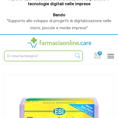
tecnologie digitali nelle imprese
Bando
"Supporto allo sviluppo di progetti di digitalizzazione nelle
micro, piccole e medie imprese"
0
Home
Catalogo
/
Fitoterapia
/
Rimedi naturali per
/
Mal di gola e cavo orale
Esi Linea Protezione Inverno PropolAid Caramelle Gommose
Svizzere 50 g Eucalipto