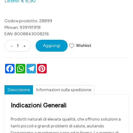
Listino: € 6,90
Codice prodotto: 28899
Minsan:
939191918
EAN: 8008843008216
Wishlist
-
+
Aggiungi
Facebook
WhatsApp
Telegram
Pinterest
Descrizione
Informazioni sulla spedizione
Indicazioni Generali
Prodotti naturali di elevata qualità, che offrono soluzioni a
tanti piccoli e grandi problemi di salute, aiutando
l'organismo a mantenersi sano ed in forma. La gamma di