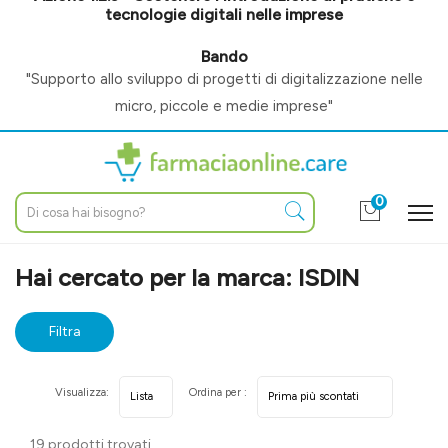
tecnologie digitali nelle imprese
Bando
"Supporto allo sviluppo di progetti di digitalizzazione nelle
micro, piccole e medie imprese"
0
Home
Marche parafarmaci
ISDIN
Hai cercato per la marca: ISDIN
Filtra
risultati
Visualizza:
Ordina per :
19 prodotti trovati