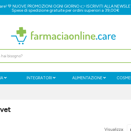
e.care! 💚 NUOVE PROMOZIONI OGNI GIORNO 👉
ISCRIVITI ALLA NEWSL
Spese di spedizione gratuite per ordini superiori a 39,00€
IA
INTEGRATORI
ALIMENTAZIONE
COSMES
ovet
Visualizza: