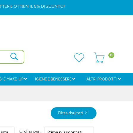
ETTER
E OTTIENI IL 5% DI SCONTO!
0
I E MAKE-UP
IGIENE E BENESSERE
ALTRI PRODOTTI
Filtra risultati
Ordina per :