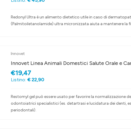
Listino:
€ 45,90
Redonyl Ultra è un alimento dietetico utile in caso di dermatopati
(Palmitoiletanolamide) ultra micronizzata aiuta a mantenere la f
Innovet
Innovet Linea Animali Domestici Salute Orale e C
€19,47
Listino:
€ 22,90
Restomyl gel può essere usato per favorire la normalizzazione del
odontoiatrici specialistici (es. detartrasi e lucidatura dei denti, 
periodontali).