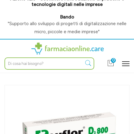
tecnologie digitali nelle imprese
Bando
"Supporto allo sviluppo di progetti di digitalizzazione nelle
micro, piccole e medie imprese"
0
Home
Catalogo
/
Integratori
/
Fermenti lattici
Italchimici Linea Intestino Sano Reuflor D3 800 Integratore 20
Compresse