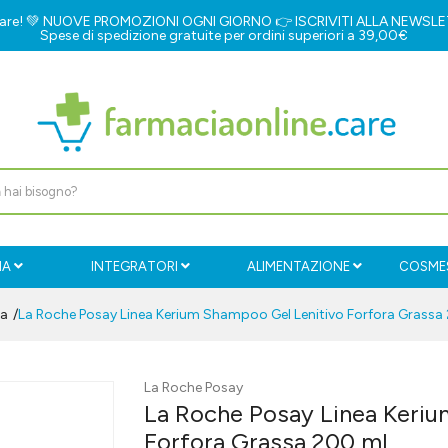
e.care! 💚 NUOVE PROMOZIONI OGNI GIORNO 👉
ISCRIVITI ALLA NEWSL
Spese di spedizione gratuite per ordini superiori a 39,00€
IA
INTEGRATORI
ALIMENTAZIONE
COSMES
ra
La Roche Posay Linea Kerium Shampoo Gel Lenitivo Forfora Grassa
La Roche Posay
La Roche Posay Linea Keriu
Forfora Grassa 200 ml