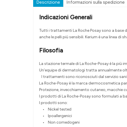
Descrizione
Informazioni sulla spedizione
Indicazioni Generali
Tutti i trattamenti La Roche Posay sono a base d
anche le pelli più sensibili. Kerium è una linea d
Filosofia
La stazione termale di La Roche-Posay è la più i
Un'equipe di dermatologi tratta annualmente olt
I trattamenti sono riconosciuti dal servizio sanit
La Roche-Posay è la marca dermocosmetica partner
Protezione, invecchiamento cutaneo, macchie c
I prodotti di La Roche-Posay sono formulati a base
I prodotti sono:
• Nickel tested
• Ipoallergenici
• Non comedogeni