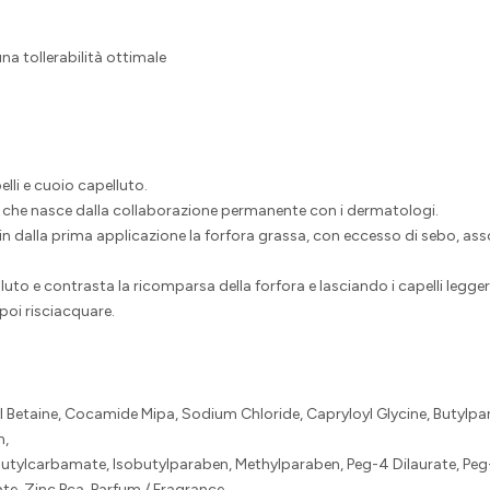
 tollerabilità ottimale
li e cuoio capelluto.
 che nasce dalla collaborazione permanente con i dermatologi.
in dalla prima applicazione la forfora grassa, con eccesso di sebo, as
lluto e contrasta la ricomparsa della forfora e lasciando i capelli leggeri 
poi risciacquare.
etaine, Cocamide Mipa, Sodium Chloride, Capryloyl Glycine, Butylpara
n,
 Butylcarbamate, Isobutylparaben, Methylparaben, Peg-4 Dilaurate, Pe
te, Zinc Pca, Parfum / Fragrance.