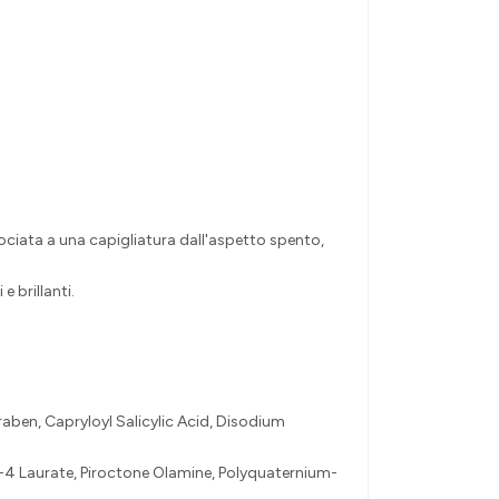
sociata a una capigliatura dall'aspetto spento,
e brillanti.
ben, Capryloyl Salicylic Acid, Disodium
g-4 Laurate, Piroctone Olamine, Polyquaternium-