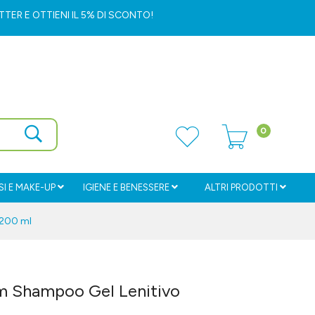
ETTER
E OTTIENI IL 5% DI SCONTO!
0
I E MAKE-UP
IGIENE E BENESSERE
ALTRI PRODOTTI
 200 ml
m Shampoo Gel Lenitivo