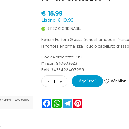
€
15,99
Listino: € 19,99
9 PEZZI ORDINABILI
Kerium Forfora Grassa è uno shampoo in fresco
la forfora e normalizza il cuoio capelluto grasso
Codice prodotto: 31505
Minsan:
910633623
EAN: 3433422407299
Wishlist
-
+
Aggiungi
e hanno il solo scopo
Facebook
WhatsApp
Telegram
Pinterest