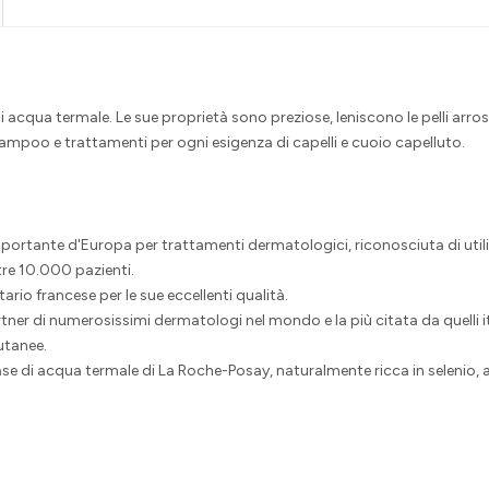
i acqua termale. Le sue proprietà sono preziose, leniscono le pelli arr
i shampoo e trattamenti per ogni esigenza di capelli e cuoio capelluto.
mportante d'Europa per trattamenti dermatologici, riconosciuta di utili
re 10.000 pazienti.
ario francese per le sue eccellenti qualità.
 di numerosissimi dermatologi nel mondo e la più citata da quelli ital
utanee.
 di acqua termale di La Roche-Posay, naturalmente ricca in selenio, anti