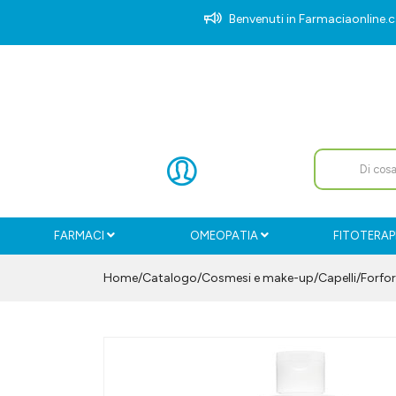
Benvenuti in Farmaciaonlin
FARMACI
OMEOPATIA
FITOTERAP
Home
Catalogo
/
Cosmesi e make-up
/
Capelli
/
Forfo