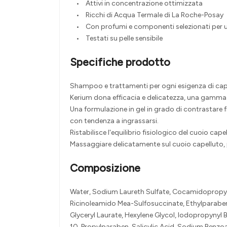
• Attivi in concentrazione ottimizzata
• Ricchi di Acqua Termale di La Roche-Posay
• Con profumi e componenti selezionati per una
• Testati su pelle sensibile
Specifiche prodotto
Shampoo e trattamenti per ogni esigenza di capel
Kerium dona efficacia e delicatezza, una gamma
Una formulazione in gel in grado di contrastare f
con tendenza a ingrassarsi.
Ristabilisce l'equilibrio fisiologico del cuoio cape
Massaggiare delicatamente sul cuoio capelluto, 
Composizione
Water, Sodium Laureth Sulfate, Cocamidopropyl B
Ricinoleamido Mea-Sulfosuccinate, Ethylparabe
Glyceryl Laurate, Hexylene Glycol, Iodopropynyl
10, Propylparaben, Salicylic Acid, Sodium Benzoa