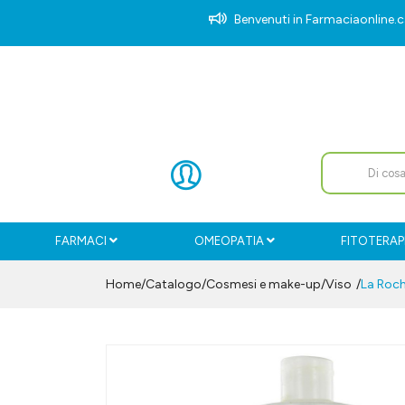
Benvenuti in Farmaciaonlin
FARMACI
OMEOPATIA
FITOTERAP
Home
Catalogo
/
Cosmesi e make-up
/
Viso
La Roch