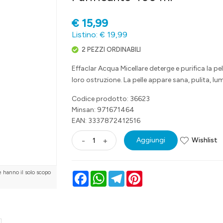
€
15,99
Listino: € 19,99
2 PEZZI ORDINABILI
Effaclar Acqua Micellare deterge e purifica la pel
loro ostruzione. La pelle appare sana, pulita, lu
Codice prodotto: 36623
Minsan:
971671464
EAN: 3337872412516
Wishlist
-
+
Aggiungi
e hanno il solo scopo
Facebook
WhatsApp
Telegram
Pinterest