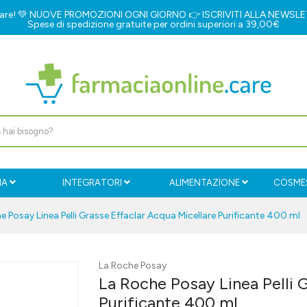
e.care! 💚 NUOVE PROMOZIONI OGNI GIORNO 👉
ISCRIVITI ALLA NEWSL
Spese di spedizione gratuite per ordini superiori a 39,00€
IA
INTEGRATORI
ALIMENTAZIONE
COSMES
e Posay Linea Pelli Grasse Effaclar Acqua Micellare Purificante 400 ml
La Roche Posay
La Roche Posay Linea Pelli 
Purificante 400 ml