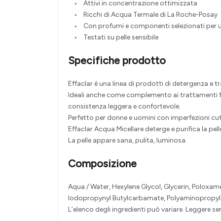
• Attivi in concentrazione ottimizzata
• Ricchi di Acqua Termale di La Roche-Posay
• Con profumi e componenti selezionati per una
• Testati su pelle sensibile
Specifiche prodotto
Effaclar è una linea di prodotti di detergenza e t
Ideali anche come complemento ai trattamenti far
consistenza leggera e confortevole.
Perfetto per donne e uomini con imperfezioni cuta
Effaclar Acqua Micellare deterge e purifica la pell
La pelle appare sana, pulita, luminosa.
Composizione
Aqua / Water, Hexylene Glycol, Glycerin, Polox
Iodopropynyl Butylcarbamate, Polyaminopropyl 
L’elenco degli ingredienti può variare. Leggere sem