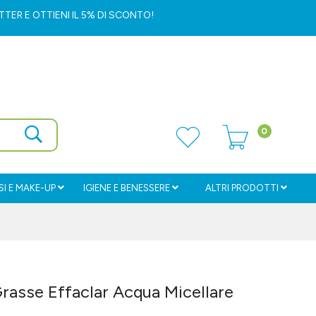
ETTER
E OTTIENI IL 5% DI SCONTO!
0
I E MAKE-UP
IGIENE E BENESSERE
ALTRI PRODOTTI
Grasse Effaclar Acqua Micellare