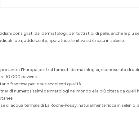
ani consigliati dai dermatologi, per tutti i tipi di pelle, anche le più 
cali liberi, addolcente, riparatrice, lenitiva ed è ricca in selenio.
mportante d'Europa per trattamenti dermatologici, riconosciuta di utili
re 10.000 pazienti.
ario francese per le sue eccellenti qualità.
 di numerosissimi dermatologi nel mondo e la più citata da quelli ital
utanee.
 di acqua termale di La Roche-Posay, naturalmente ricca in selenio, anti