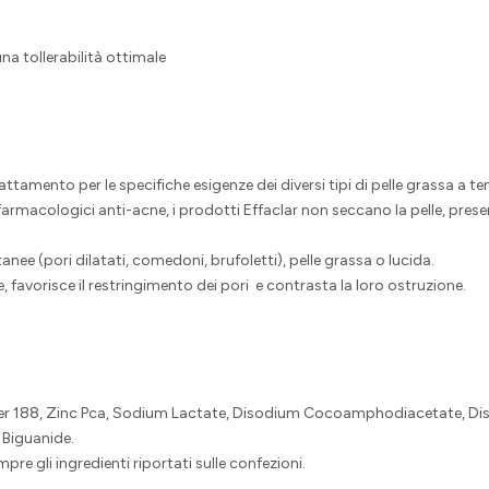
 tollerabilità ottimale
rattamento per le specifiche esigenze dei diversi tipi di pelle grassa a 
macologici anti-acne, i prodotti Effaclar non seccano la pelle, presen
nee (pori dilatati, comedoni, brufoletti), pelle grassa o lucida.
e, favorisce il restringimento dei pori e contrasta la loro ostruzione.
amer 188, Zinc Pca, Sodium Lactate, Disodium Cocoamphodiacetate, Dis
Biguanide.
pre gli ingredienti riportati sulle confezioni.