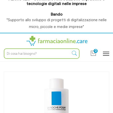
tecnologie digitali nelle imprese
Bando
"Supporto allo sviluppo di progetti di digitalizzazione nelle
micro, piccole e medie imprese"
0
Home
Catalogo
/
Cosmesi e make-up
/
Viso
/
Detergenti / struccanti
La Roche Posay Linea Toleriane Dermo Detergente Struccante
Viso Occhi 400 ml