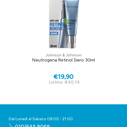
Johnson & Johnson
Neutrogena Retinol Siero 30ml
€19,90
Listino: €40,14
Dal Lunedì al Sabato 08:00 - 21:00
010/645 9069