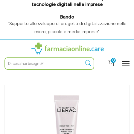
tecnologie digitali nelle imprese
Bando
"Supporto allo sviluppo di progetti di digitalizzazione nelle
micro, piccole e medie imprese"
0
Home
Catalogo
/
Cosmesi e make-up
/
Viso
/
Trucco
Lierac Linea Occhi Diopti Dioptiride Trattamento Anti-Rughe
Nutriente 15 ml