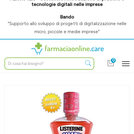
tecnologie digitali nelle imprese
Bando
"Supporto allo sviluppo di progetti di digitalizzazione nelle
micro, piccole e medie imprese"
0
Home
Catalogo
/
Igiene e benessere
/
Igiene orale
/
Collutori, gel e spray
Listerine Linea Igiene Orale Collutorio Bambini Smart Rinse Frutti
Rossi 500 ml