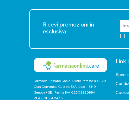
Ricevi promozioni in
esclusiva!
Link 
Spediz
Farmacia Bassano Snc di Pietro Perasso & C. Via
Condiz
Gian Domenico Cassini, 5/A rosso 16149 -
Cookie 
Genova (GE) Partita IVA 02302250994
REA - GE - 475616
Resi e d
recess