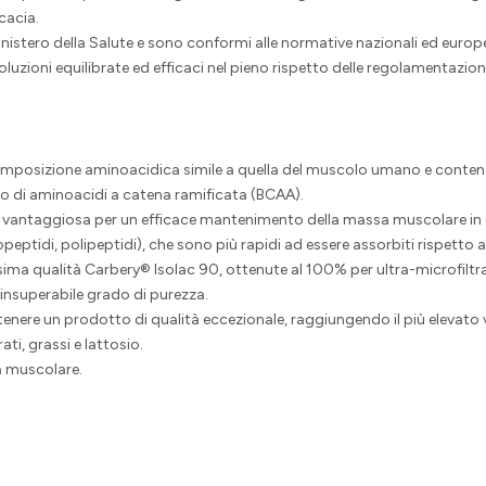
cacia.
nistero della Salute e sono conformi alle normative nazionali ed europe
uzioni equilibrate ed efficaci nel pieno rispetto delle regolamentazioni 
composizione aminoacidica simile a quella del muscolo umano e conteng
to di aminoacidi a catena ramificata (BCAA).
te è vantaggiosa per un efficace mantenimento della massa muscolare
peptidi, polipeptidi), che sono più rapidi ad essere assorbiti rispetto 
issima qualità Carbery® Isolac 90, ottenute al 100% per ultra-microfilt
 insuperabile grado di purezza.
tenere un prodotto di qualità eccezionale, raggiungendo il più elevato v
i, grassi e lattosio.
sa muscolare.