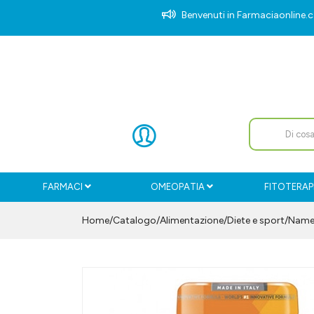
Benvenuti in Farmaciaonlin
FARMACI
OMEOPATIA
FITOTERAP
Home
Catalogo
/
Alimentazione
/
Diete e sport
/
Name