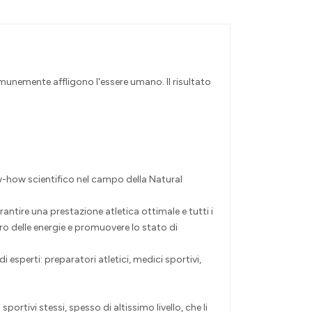
munemente affligono l'essere umano. Il risultato
w-how scientifico nel campo della Natural
ire una prestazione atletica ottimale e tutti i
ro delle energie e promuovere lo stato di
sperti: preparatori atletici, medici sportivi,
ortivi stessi, spesso di altissimo livello, che li