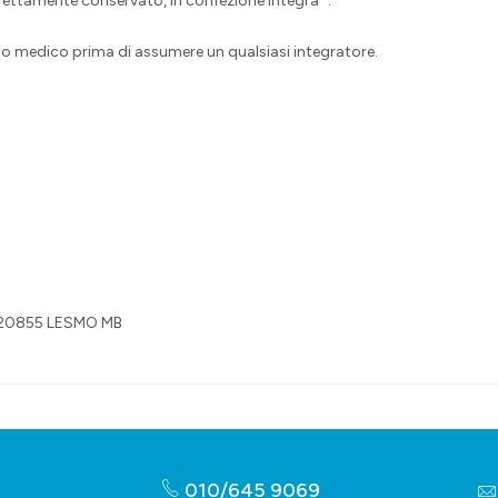
rrettamente conservato, in confezione integra .
io medico prima di assumere un qualsiasi integratore.
 20855 LESMO MB
010/645 9069