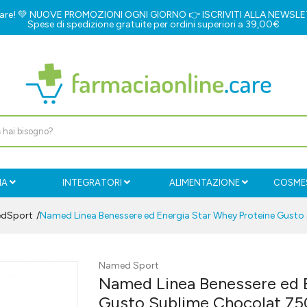
e.care! 💚 NUOVE PROMOZIONI OGNI GIORNO 👉
ISCRIVITI ALLA NEWSL
Spese di spedizione gratuite per ordini superiori a 39,00€
IA
INTEGRATORI
ALIMENTAZIONE
COSMES
dSport
Named Linea Benessere ed Energia Star Whey Proteine Gusto
Named Sport
Named Linea Benessere ed 
Gusto Sublime Chocolat 75