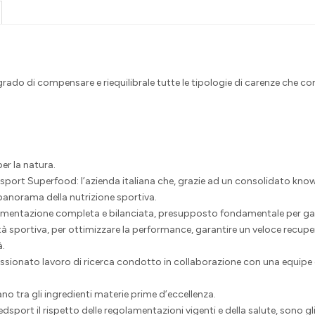
ado di compensare e riequilibrale tutte le tipologie di carenze che co
per la natura.
dsport Superfood: l’azienda italiana che, grazie ad un consolidato kno
panorama della nutrizione sportiva.
mentazione completa e bilanciata, presupposto fondamentale per garant
ità sportiva, per ottimizzare la performance, garantire un veloce recupe
à.
onato lavoro di ricerca condotto in collaborazione con una equipe di e
no tra gli ingredienti materie prime d’eccellenza.
sport il rispetto delle regolamentazioni vigenti e della salute, sono gli sp