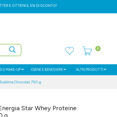
ETTER
E OTTIENI IL 5% DI SCONTO!
0
I E MAKE-UP
IGIENE E BENESSERE
ALTRI PRODOTTI
 Sublime Chocolat 750 g
Energia Star Whey Proteine
0 g