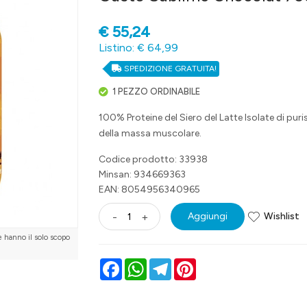
€
55,24
Listino: € 64,99
SPEDIZIONE GRATUITA!
1 PEZZO ORDINABILE
100% Proteine del Siero del Latte Isolate di puris
della massa muscolare.
Codice prodotto: 33938
Minsan:
934669363
EAN: 8054956340965
Wishlist
-
+
Aggiungi
e hanno il solo scopo
Facebook
WhatsApp
Telegram
Pinterest