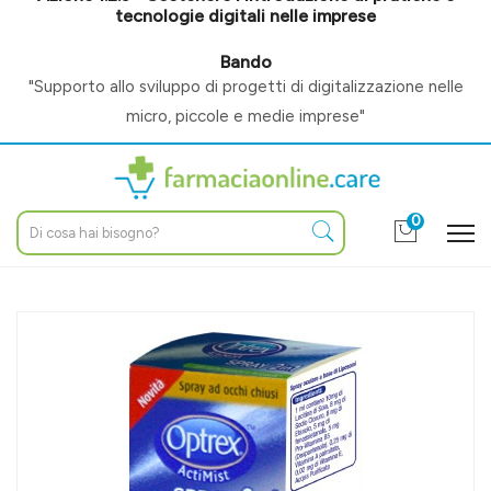
tecnologie digitali nelle imprese
Bando
"Supporto allo sviluppo di progetti di digitalizzazione nelle
micro, piccole e medie imprese"
0
Home
Catalogo
/
Altri prodotti
/
Occhi
/
Preparati per occhi
Optrex Linea Salute dell'Occhio Actimist 2 in 1 Spray Lenitivo
Prurito 10 ml