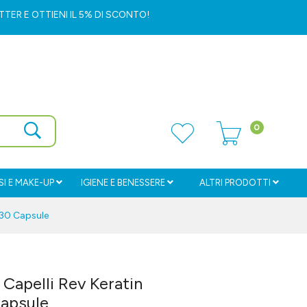
ETTER
E OTTIENI IL 5% DI SCONTO!
0
I E MAKE-UP
IGIENE E BENESSERE
ALTRI PRODOTTI
 30 Capsule
Capelli Rev Keratin
Capsule