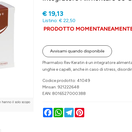
€
19,13
Listino: € 22,50
PRODOTTO MOMENTANEAMENTE 
Avvisami quando disponibile
Pharmabio Rev Keratin è un integratore alimenta
unghie e capelli, anche in caso di stress, disordi
Codice prodotto: 41049
Minsan:
921222648
EAN: 8016527000388
e hanno il solo scopo
Facebook
WhatsApp
Telegram
Pinterest