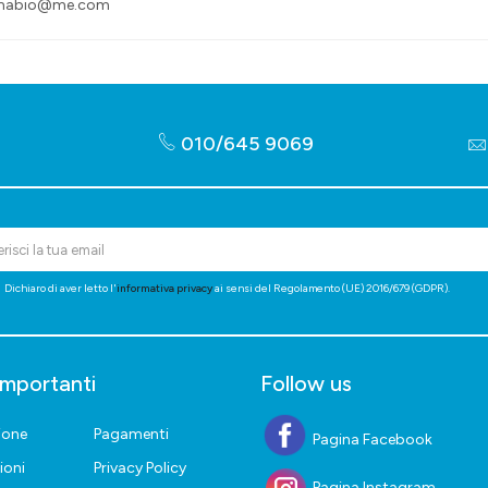
rmabio@me.com
010/645 9069
Dichiaro di aver letto l'
informativa privacy
ai sensi del Regolamento (UE) 2016/679 (GDPR).
importanti
Follow us
ione
Pagamenti
Pagina Facebook
ioni
Privacy Policy
Pagina Instagram