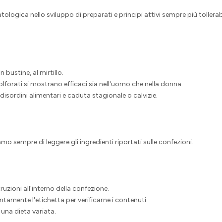
ologica nello sviluppo di preparati e principi attivi sempre più tollerabi
 bustine, al mirtillo.
forati si mostrano efficaci sia nell'uomo che nella donna.
 disordini alimentari e caduta stagionale o calvizie.
amo sempre di leggere gli ingredienti riportati sulle confezioni.
ruzioni all'interno della confezione.
entamente l'etichetta per verificarne i contenuti.
 una dieta variata.