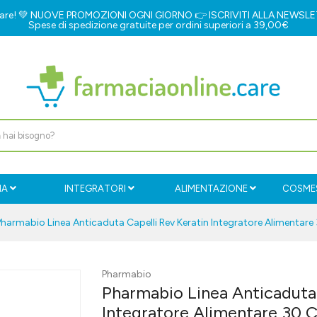
e.care! 💚 NUOVE PROMOZIONI OGNI GIORNO 👉
ISCRIVITI ALLA NEWSL
Spese di spedizione gratuite per ordini superiori a 39,00€
IA
INTEGRATORI
ALIMENTAZIONE
COSMES
Pharmabio Linea Anticaduta Capelli Rev Keratin Integratore Alimentare
Pharmabio
Pharmabio Linea Anticaduta 
Integratore Alimentare 30 