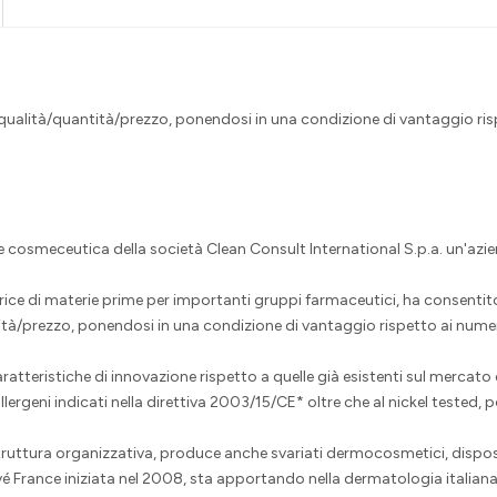
qualità/quantità/prezzo, ponendosi in una condizione di vantaggio ri
cosmeceutica della società Clean Consult International S.p.a. un'azie
trice di materie prime per importanti gruppi farmaceutici, ha consentito
ità/prezzo, ponendosi in una condizione di vantaggio rispetto ai num
ratteristiche di innovazione rispetto a quelle già esistenti sul mercato 
lergeni indicati nella direttiva 2003/15/CE* oltre che al nickel tested,
ruttura organizzativa, produce anche svariati dermocosmetici, disposit
Revé France iniziata nel 2008, sta apportando nella dermatologia italiana