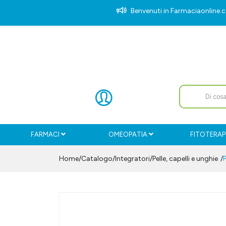
Benvenuti in Farmaciaonlin
FARMACI
OMEOPATIA
FITOTERAP
Home
Catalogo
/
Integratori
/
Pelle, capelli e unghie