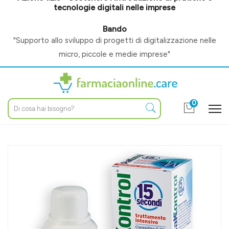
tecnologie digitali nelle imprese
Bando
"Supporto allo sviluppo di progetti di digitalizzazione nelle
micro, piccole e medie imprese"
0
Home
Catalogo
/
Igiene e benessere
/
Igiene orale
/
Collutori, gel e spray
Plakkontrol Linea Igiene Dentale Quotidiana 15 Secondi
Collutorio 250 ml