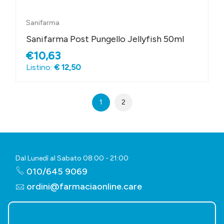
Sanifarma
Sanifarma Post Pungello Jellyfish 50ml
€10,63
Listino:
€ 12,50
1
2
Dal Lunedì al Sabato 08:00 - 21:00
010/645 9069
ordini@farmaciaonline.care