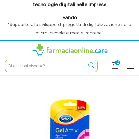
tecnologie digitali nelle imprese
Bando
"Supporto allo sviluppo di progetti di digitalizzazione nelle
micro, piccole e medie imprese"
0
Home
Catalogo
/
Igiene e benessere
/
Igiene piedi
Scholl Linea Gel Activ Trattamento Dolore 2 Solette in Morbido
Gel per Chanel