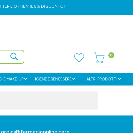
ETTER
E OTTIENI IL 5% DI SCONTO!
0
I E MAKE-UP
IGIENE E BENESSERE
ALTRI PRODOTTI
ordini@farmaciaonline.care