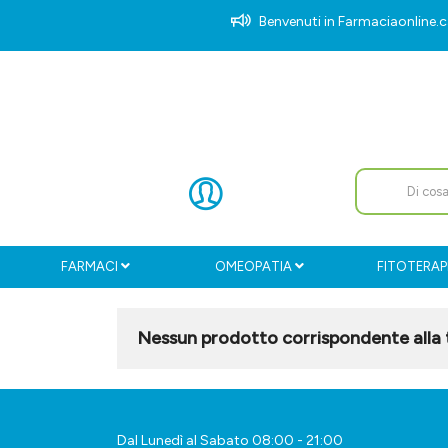
Benvenuti in Farmaciaonlin
FARMACI
OMEOPATIA
FITOTERAP
Nessun prodotto corrispondente alla t
Dal Lunedì al Sabato 08:00 - 21:00