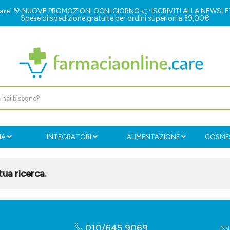
e.care! 💚 NUOVE PROMOZIONI OGNI GIORNO 👉
ISCRIVITI ALLA NEWSL
Spese di spedizione gratuite per ordini superiori a 39,00€
IA
INTEGRATORI
ALIMENTAZIONE
COSMES
ua ricerca.
010/645 9069