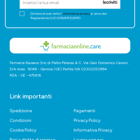
Iscriviti
Dichiaro di aver letto l'
informativa privacy
ai sensi del
Regolamento (UE) 2016/679 (GDPR).
Farmacia Bassano Snc di Pietro Perasso & C. Via Gian Domenico Cassini,
5/A rosso 16149 - Genova (GE) Partita IVA 02302250994
REA - GE - 475616
Link importanti
Spedizione
Pagamenti
Condizioni
Privacy Policy
Cookie Policy
Informativa Privacy
Resi e diritto di recesso
Lavora con noi