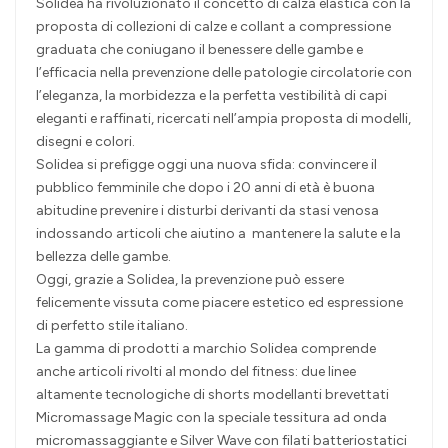
Solidea ha rivoluzionato il concetto di calza elastica con la
proposta di collezioni di calze e collant a compressione
graduata che coniugano il benessere delle gambe e
l’efficacia nella prevenzione delle patologie circolatorie con
l’eleganza, la morbidezza e la perfetta vestibilità di capi
eleganti e raffinati, ricercati nell’ampia proposta di modelli,
disegni e colori.
Solidea si prefigge oggi una nuova sfida: convincere il
pubblico femminile che dopo i 20 anni di età è buona
abitudine prevenire i disturbi derivanti da stasi venosa
indossando articoli che aiutino a mantenere la salute e la
bellezza delle gambe.
Oggi, grazie a Solidea, la prevenzione può essere
felicemente vissuta come piacere estetico ed espressione
di perfetto stile italiano.
La gamma di prodotti a marchio Solidea comprende
anche articoli rivolti al mondo del fitness: due linee
altamente tecnologiche di shorts modellanti brevettati
Micromassage Magic con la speciale tessitura ad onda
micromassaggiante e Silver Wave con filati batteriostatici