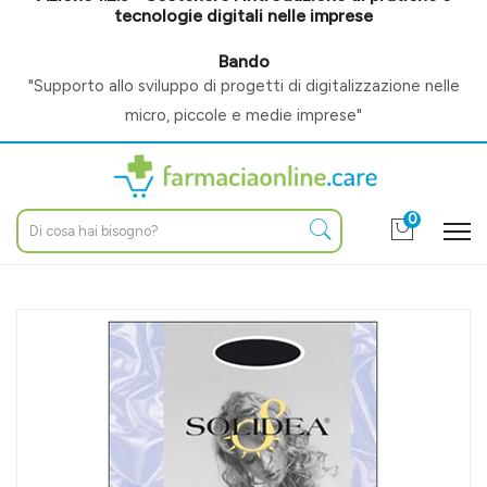
tecnologie digitali nelle imprese
Bando
"Supporto allo sviluppo di progetti di digitalizzazione nelle
micro, piccole e medie imprese"
0
Home
Catalogo
/
Altri prodotti
/
Ortopedia
/
Calze ortopediche
Solidea Linea Preventiva Marilyn Calza Autoreggente 70 Den
Graduata 4-L Blu