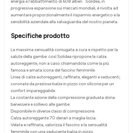
energia e l'abbattimento di 608 alberi. Solidea, in
progressiva espansione sui mercati mondiali, è rivolta ad
aumentare proporzionalmente il risparmio energetico e la
sensibilità aziendale alla salvaguardia del nostro pianeta.
Specifiche prodotto
La massima sensualità coniugata a cura e rispetto per la
salute della gambe: così Solidea ripropone la calza
autoreggente, non a caso chiamandola come la più
famosa e amata icona del fascino femminile.
Linea di calze autoreggenti, raffinate, eleganti e seducenti,
coronate da preziose balze in pizzo con silicone per un
confort impareggiabile.
La costante azione della compressione graduata dona
benessere e sollievo alle gambe.
Disponibile in diverse classi di compressione.
Calza autoreggente 70 denari a maglia liscia.
Velata e raffinata, valorizza il fascino e la sensualità
femminile con una seducente balza in pizzo.