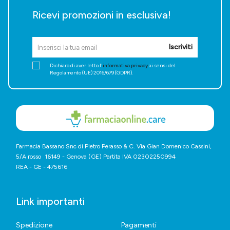
Ricevi promozioni in esclusiva!
Iscriviti
Dichiaro di aver letto l'
informativa privacy
ai sensi del
Regolamento (UE) 2016/679 (GDPR).
Farmacia Bassano Snc di Pietro Perasso & C. Via Gian Domenico Cassini,
5/A rosso 16149 - Genova (GE) Partita IVA 02302250994
REA - GE - 475616
Link importanti
Spedizione
Pagamenti