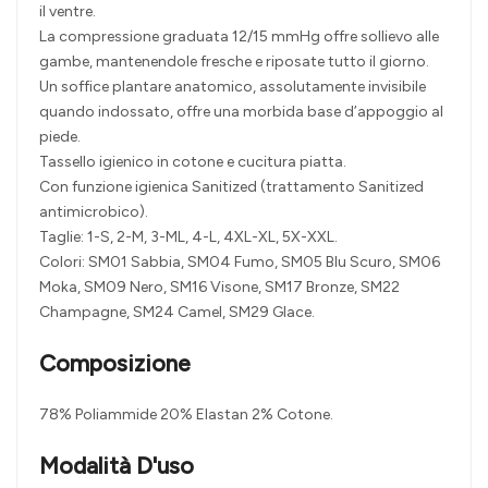
il ventre.
La compressione graduata 12/15 mmHg offre sollievo alle
gambe, mantenendole fresche e riposate tutto il giorno.
Un soffice plantare anatomico, assolutamente invisibile
quando indossato, offre una morbida base d’appoggio al
piede.
Tassello igienico in cotone e cucitura piatta.
Con funzione igienica Sanitized (trattamento Sanitized
antimicrobico).
Taglie: 1-S, 2-M, 3-ML, 4-L, 4XL-XL, 5X-XXL.
Colori: SM01 Sabbia, SM04 Fumo, SM05 Blu Scuro, SM06
Moka, SM09 Nero, SM16 Visone, SM17 Bronze, SM22
Champagne, SM24 Camel, SM29 Glace.
Composizione
78% Poliammide 20% Elastan 2% Cotone.
Modalità D'uso