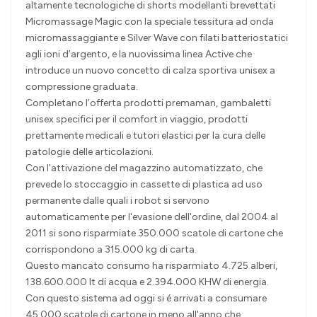
altamente tecnologiche di shorts modellanti brevettati
Micromassage Magic con la speciale tessitura ad onda
micromassaggiante e Silver Wave con filati batteriostatici
agli ioni d’argento, e la nuovissima linea Active che
introduce un nuovo concetto di calza sportiva unisex a
compressione graduata.
Completano l’offerta prodotti premaman, gambaletti
unisex specifici per il comfort in viaggio, prodotti
prettamente medicali e tutori elastici per la cura delle
patologie delle articolazioni.
Con l'attivazione del magazzino automatizzato, che
prevede lo stoccaggio in cassette di plastica ad uso
permanente dalle quali i robot si servono
automaticamente per l'evasione dell'ordine, dal 2004 al
2011 si sono risparmiate 350.000 scatole di cartone che
corrispondono a 315.000 kg di carta.
Questo mancato consumo ha risparmiato 4.725 alberi,
138.600.000 lt di acqua e 2.394.000 KHW di energia.
Con questo sistema ad oggi si é arrivati a consumare
45.000 scatole di cartone in meno all'anno che