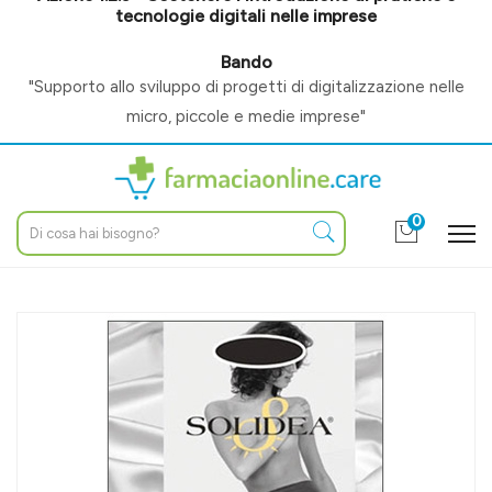
tecnologie digitali nelle imprese
Bando
"Supporto allo sviluppo di progetti di digitalizzazione nelle
micro, piccole e medie imprese"
0
Home
Catalogo
/
Altri prodotti
/
Ortopedia
/
Calze ortopediche
Solidea Linea Preventiva Naomi Collant 70 Den Compressione
Graduata 4-L Glacè