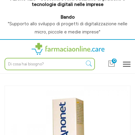
tecnologie digitali nelle imprese
Bando
"Supporto allo sviluppo di progetti di digitalizzazione nelle
micro, piccole e medie imprese"
0
Home
Catalogo
/
Igiene e benessere
/
Igiene intima
/
Altri prodotti
Uniderm Linea Dispositivi Medici Anonet Crema Lenitiva
Rinfrescante 50 ml