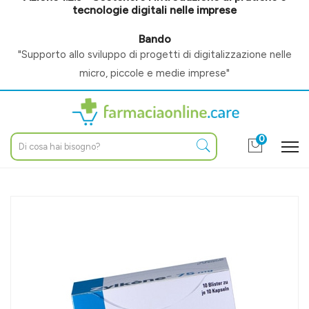
tecnologie digitali nelle imprese
Bando
"Supporto allo sviluppo di progetti di digitalizzazione nelle
micro, piccole e medie imprese"
0
Home
Catalogo
/
Altri prodotti
/
Veterinaria
/
Integratori / alimenti complem
Vetoquinol Linea Animali Domestici Zylkene Cani e Gatti 75 mg
20 Capsule