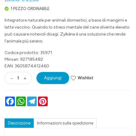
1 PEZZO ORDINABILE
Integratore naturale per animali domestici, a base di mangimi e
latte vaccino. Quando lo stress mentale del cane diventa elevato
può causare notevoli disagi. Zylkène è una soluzione che rende
l'animale più sereno.
Codice prodotto: 35971
Minsan:
927185482
EAN: 3605874412460
Wishlist
-
+
Aggiungi
Facebook
WhatsApp
Telegram
Pinterest
Descrizione
Informazioni sulla spedizione