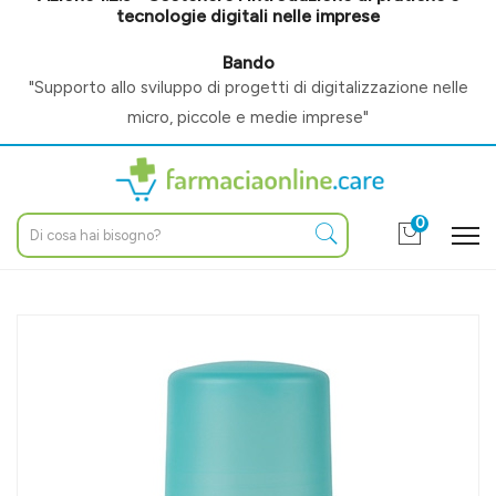
tecnologie digitali nelle imprese
Bando
"Supporto allo sviluppo di progetti di digitalizzazione nelle
micro, piccole e medie imprese"
0
Home
Catalogo
/
Cosmesi e make-up
/
Corpo
/
Profumi / deodoranti
Vichy Linea Deo Anti-Traspirante Deodorante Roll-on con Sali
Di Alluminio 50 ml