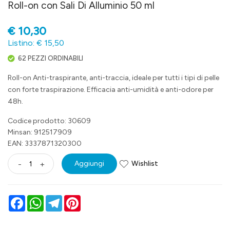
Roll-on con Sali Di Alluminio 50 ml
€
10,30
Listino: € 15,50
62 PEZZI ORDINABILI
Roll-on Anti-traspirante, anti-traccia, ideale per tutti i tipi di pelle
con forte traspirazione. Efficacia anti-umidità e anti-odore per
48h.
Codice prodotto: 30609
Minsan:
912517909
EAN: 3337871320300
Wishlist
-
+
Aggiungi
Facebook
WhatsApp
Telegram
Pinterest