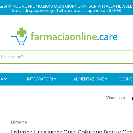
e.care! 💚 NUOVE PROMOZIONI OGNI GIORNO 👉
ISCRIVITI ALLA NEWSL
Spese di spedizione gratuite per ordini superiori a 39,00€
IA
INTEGRATORI
ALIMENTAZIONE
COSMES
Visualizza:
Listerine
Listerine Linea Igiene Orale Collutorio Denti e G