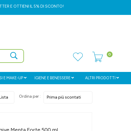
ETTER
E OTTIENI IL 5% DI SCONTO!
0
I E MAKE-UP
IGIENE E BENESSERE
ALTRI PRODOTTI
Ordina per :
engive Menta Forte 500 ml