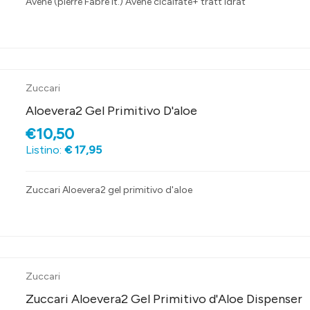
Avene (pierre Fabre It.) Avene cicalfate+ tratt idrat
Zuccari
Aloevera2 Gel Primitivo D'aloe
€10,50
Listino:
€ 17,95
Zuccari Aloevera2 gel primitivo d'aloe
Zuccari
Zuccari Aloevera2 Gel Primitivo d'Aloe Dispenser