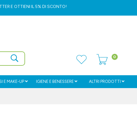
ETTER
E OTTIENI IL 5% DI SCONTO!
0
I E MAKE-UP
IGIENE E BENESSERE
ALTRI PRODOTTI