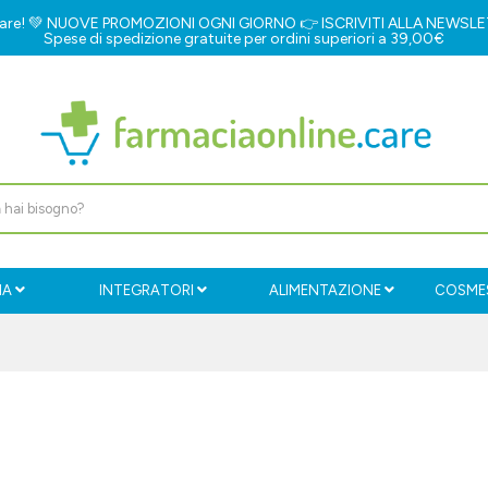
e.care! 💚 NUOVE PROMOZIONI OGNI GIORNO 👉
ISCRIVITI ALLA NEWSL
Spese di spedizione gratuite per ordini superiori a 39,00€
IA
INTEGRATORI
ALIMENTAZIONE
COSMES