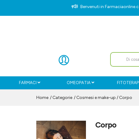
Benvenuti in Farmaciaonlin
FARMACI
OMEOPATIA
FITOTERAP
Home
Categorie
Cosmesi e make-up
/ Corpo
Corpo