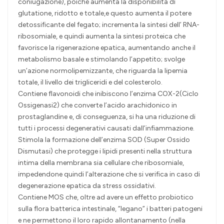
coniugazione), poiché aumenta la disponibilità di
glutatione, ridotto e totale,e questo aumenta il potere
detossificante del fegato; incrementa la sintesi dell’ RNA-
ribosomiale, e quindi aumenta la sintesi proteica che
favorisce la rigenerazione epatica, aumentando anche il
metabolismo basale e stimolando l’appetito; svolge
un’azione normolipemizzante, che riguarda la lipemia
totale, il livello dei trigliceridi e del colesterolo.
Contiene flavonoidi che inibiscono l’enzima COX-2(Ciclo
Ossigenasi2) che converte l’acido arachidonico in
prostaglandine e, di conseguenza, si ha una riduzione di
tutti i processi degenerativi causati dall’infiammazione.
Stimola la formazione dell’enzima SOD (Super Ossido
Dismutasi) che protegge i lipidi presenti nella struttura
intima della membrana sia cellulare che ribosomiale,
impedendone quindi l’alterazione che si verifica in caso di
degenerazione epatica da stress ossidativi.
Contiene MOS che, oltre ad avere un effetto probiotico
sulla flora batterica intestinale, “legano” i batteri patogeni
e ne permettono il loro rapido allontanamento (nella