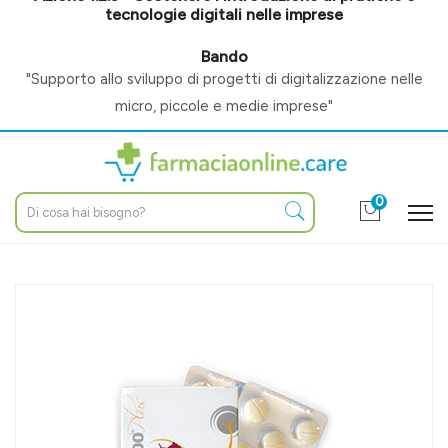
tecnologie digitali nelle imprese
Bando
"Supporto allo sviluppo di progetti di digitalizzazione nelle
micro, piccole e medie imprese"
0
Home
Catalogo
/
Altri prodotti
/
Veterinaria
/
Integratori / alimenti complem
DRN Specialist Linea Animali Domestici Cani Epato 1500 Plus 32
Compresse