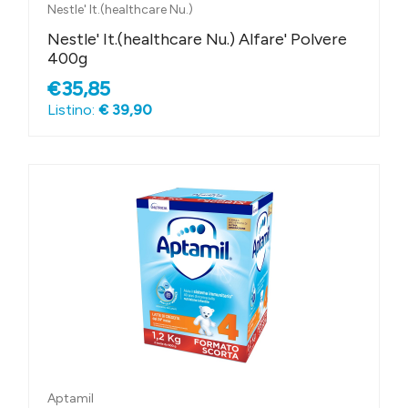
Nestle' It.(healthcare Nu.)
Nestle' It.(healthcare Nu.) Alfare' Polvere
400g
€35,85
Listino:
€ 39,90
Aptamil