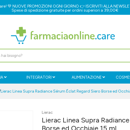
e.care! 💚 NUOVE PROMOZIONI OGNI GIORNO 👉
ISCRIVITI ALLA NEWSL
Spese di spedizione gratuite per ordini superiori a 39,00€
IA
INTEGRATORI
ALIMENTAZIONE
COSMES
Lierac Linea Supra Radiance Sérum Éclat Regard Siero Borse ed Occhia
Lierac
Lierac Linea Supra Radianc
Borse ed Occhiaie 15 ml