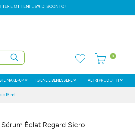
ETTER
E OTTIENI IL 5% DI SCONTO!
0
I E MAKE-UP
IGIENE E BENESSERE
ALTRI PRODOTTI
ie 15 ml
e Sérum Éclat Regard Siero