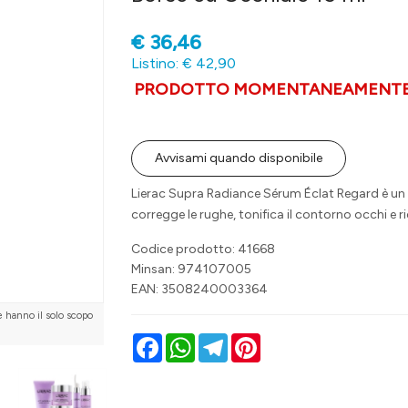
€
36,46
Listino: € 42,90
PRODOTTO MOMENTANEAMENTE 
Avvisami quando disponibile
Lierac Supra Radiance Sérum Éclat Regard è un si
corregge le rughe, tonifica il contorno occhi e ri
Codice prodotto: 41668
Minsan:
974107005
EAN: 3508240003364
e hanno il solo scopo
Facebook
WhatsApp
Telegram
Pinterest