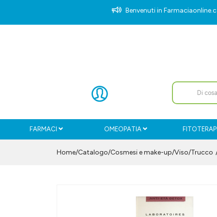
Benvenuti in Farmaciaonlin
FARMACI
OMEOPATIA
FITOTERAP
Home
Catalogo
/
Cosmesi e make-up
/
Viso
/
Trucco