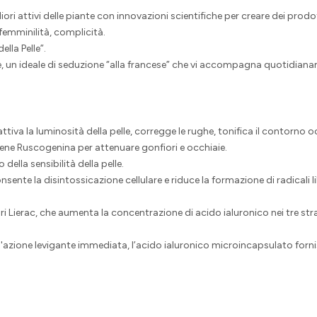
iori attivi delle piante con innovazioni scientifiche per creare dei prodot
 femminilità, complicità.
lla Pelle”.
ente, un ideale di seduzione “alla francese” che vi accompagna quotidiana
tiva la luminosità della pelle, corregge le rughe, tonifica il contorno occ
ne Ruscogenina per attenuare gonfiori e occhiaie.
ella sensibilità della pelle.
e la disintossicazione cellulare e riduce la formazione di radicali liberi
 Lierac, che aumenta la concentrazione di acido ialuronico nei tre stra
'azione levigante immediata, l’acido ialuronico microincapsulato forni