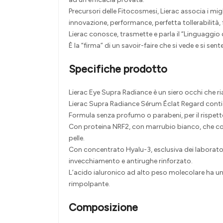
Precursori delle Fitocosmesi, Lierac associa i migl
innovazione, performance, perfetta tollerabilità,
Lierac conosce, trasmette e parla il “Linguaggio de
È la “firma” di un savoir-faire che si vede e si s
Specifiche prodotto
Lierac Eye Supra Radiance è un siero occhi che riat
Lierac Supra Radiance Sérum Éclat Regard contie
Formula senza profumo o parabeni, per il rispetto d
Con proteina NRF2, con marrubio bianco, che consent
pelle.
Con concentrato Hyalu-3, esclusiva dei laboratori
invecchiamento e antirughe rinforzato.
L’acido ialuronico ad alto peso molecolare ha un
rimpolpante.
Composizione