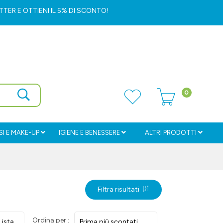
ETTER
E OTTIENI IL 5% DI SCONTO!
0
I E MAKE-UP
IGIENE E BENESSERE
ALTRI PRODOTTI
Filtra risultati
Ordina per :