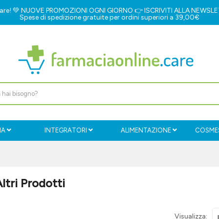
e.care! 💚 NUOVE PROMOZIONI OGNI GIORNO 👉
ISCRIVITI ALLA NEWSL
Spese di spedizione gratuite per ordini superiori a 39,00€
IA
INTEGRATORI
ALIMENTAZIONE
COSMES
ltri Prodotti
Visualizza: