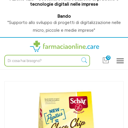
tecnologie digitali nelle imprese
Bando
"Supporto allo sviluppo di progetti di digitalizzazione nelle
micro, piccole e medie imprese"
0
Home
Catalogo
/
Alimentazione
/
Celiachia
/
Dolci
Schar Linea Dolci e Biscotti Choco Chip Cookies Biscotti al
Cioccolato 200 g