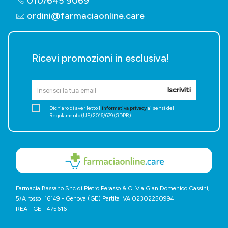
010/645 9069
ordini@farmaciaonline.care
Ricevi promozioni in esclusiva!
Iscriviti
Dichiaro di aver letto l'
informativa privacy
ai sensi del
Regolamento (UE) 2016/679 (GDPR).
Farmacia Bassano Snc di Pietro Perasso & C. Via Gian Domenico Cassini,
5/A rosso 16149 - Genova (GE) Partita IVA 02302250994
REA - GE - 475616