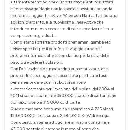
altamente tecnologiche di shorts modellanti brevettati
Micromassage Magic con la speciale tessitura ad onda
micromassaggiante e Silver Wave con filati batteriostatici
agli ioni d’argento, e la nuovissima linea Active che
introduce un nuovo concetto di calza sportiva unisex a
compressione graduata.
Completano l’offerta prodotti premaman, gambaletti
unisex specifici per il comfort in viaggio, prodotti
prettamente medicali e tutori elastici per la cura delle
patologie delle articolazioni.
Con l'attivazione del magazzino automatizzato, che
prevede lo stoccaggio in cassette di plastica ad uso
permanente dalle quali i robot si servono
automaticamente per l'evasione dell'ordine, dal 2004 al
2011 si sono risparmiate 350.000 scatole di cartone che
corrispondono a 315.000 kg di carta.
Questo mancato consumo ha risparmiato 4.725 alberi,
138.600.000 lt di acqua e 2.394.000 KHW di energia.
Con questo sistema ad oggi si é arrivati a consumare
45.000 scatole di cartone in meno all'anno che