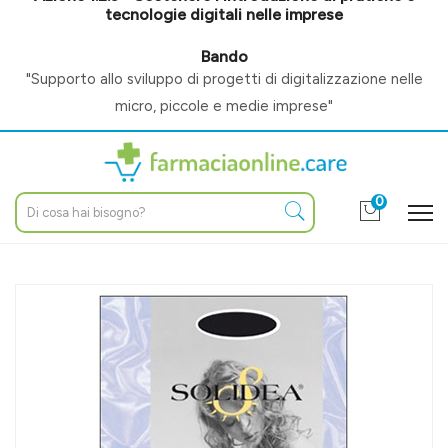
tecnologie digitali nelle imprese
Bando
"Supporto allo sviluppo di progetti di digitalizzazione nelle
micro, piccole e medie imprese"
0
Home
Catalogo
/
Altri prodotti
/
Ortopedia
/
Calze ortopediche
Solidea Linea Preventiva Marilyn Calza Autoreggente 140 Den
Graduata 3-ML Nero