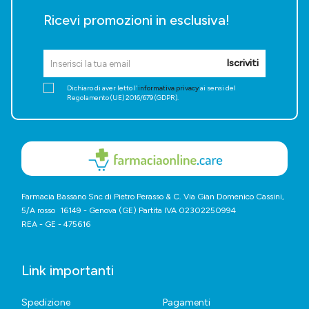
Ricevi promozioni in esclusiva!
Iscriviti
Dichiaro di aver letto l'
informativa privacy
ai sensi del
Regolamento (UE) 2016/679 (GDPR).
Farmacia Bassano Snc di Pietro Perasso & C. Via Gian Domenico Cassini,
5/A rosso 16149 - Genova (GE) Partita IVA 02302250994
REA - GE - 475616
Link importanti
Spedizione
Pagamenti