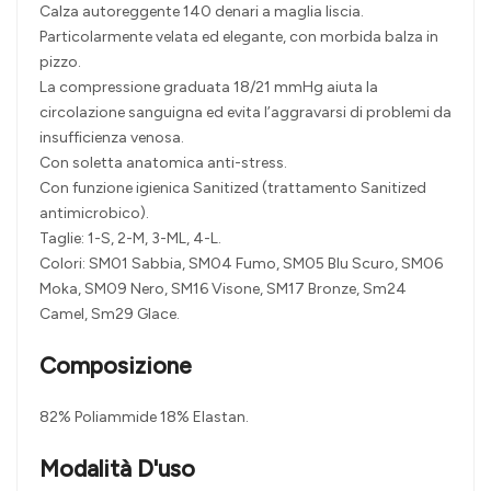
Calza autoreggente 140 denari a maglia liscia.
Particolarmente velata ed elegante, con morbida balza in
pizzo.
La compressione graduata 18/21 mmHg aiuta la
circolazione sanguigna ed evita l’aggravarsi di problemi da
insufficienza venosa.
Con soletta anatomica anti-stress.
Con funzione igienica Sanitized (trattamento Sanitized
antimicrobico).
Taglie: 1-S, 2-M, 3-ML, 4-L.
Colori: SM01 Sabbia, SM04 Fumo, SM05 Blu Scuro, SM06
Moka, SM09 Nero, SM16 Visone, SM17 Bronze, Sm24
Camel, Sm29 Glace.
Composizione
82% Poliammide 18% Elastan.
Modalità D'uso