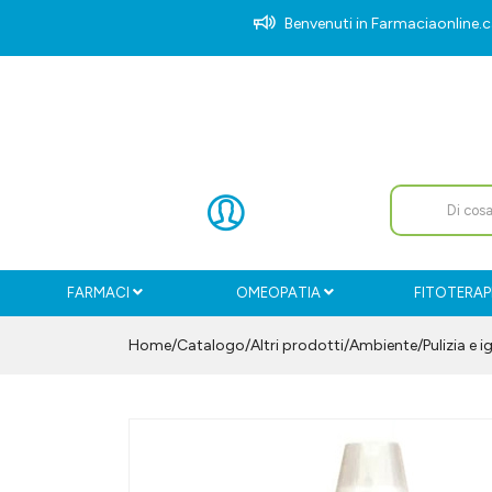
Benvenuti in Farmaciaonlin
FARMACI
OMEOPATIA
FITOTERAP
Home
Catalogo
/
Altri prodotti
/
Ambiente
/
Pulizia e i