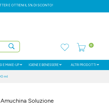
ETTER
E OTTIENI IL 5% DI SCONTO!
0
I E MAKE-UP
IGIENE E BENESSERE
ALTRI PRODOTTI
00 ml
e Amuchina Soluzione