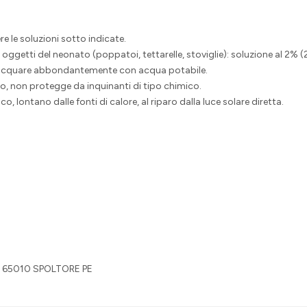
e le soluzioni sotto indicate.
i oggetti del neonato (poppatoi, tettarelle, stoviglie): soluzione al 2% 
isciacquare abbondantemente con acqua potabile.
ivo, non protegge da inquinanti di tipo chimico.
o, lontano dalle fonti di calore, al riparo dalla luce solare diretta.
2 65010 SPOLTORE PE