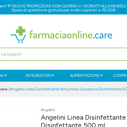
e.care! 💚 NUOVE PROMOZIONI OGNI GIORNO 👉
ISCRIVITI ALLA NEWSL
Spese di spedizione gratuite per ordini superiori a 39,00€
IA
INTEGRATORI
ALIMENTAZIONE
COSMES
giene
Angelini Linea Disinfettante Amuchina Soluzione Disinfettante 5
Angelini
Angelini Linea Disinfettant
Disinfettante 500 ml