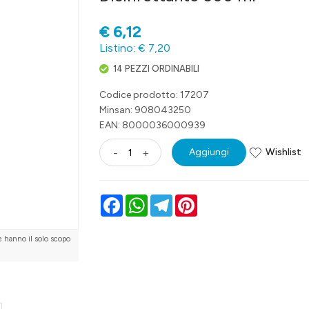
€
6,12
Listino: € 7,20
14 PEZZI ORDINABILI
Codice prodotto: 17207
Minsan:
908043250
EAN: 8000036000939
Wishlist
-
+
Aggiungi
Facebook
WhatsApp
Telegram
Pinterest
e hanno il solo scopo