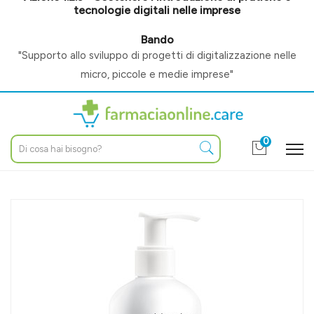
tecnologie digitali nelle imprese
Bando
"Supporto allo sviluppo di progetti di digitalizzazione nelle
micro, piccole e medie imprese"
0
Home
Catalogo
/
Igiene e benessere
/
Igiene intima
/
Detergenti Igiene intima
Vidermina Linea Deligyn Formula Delicata Detergente Intimo pH
Neutro 500 ml