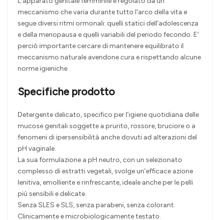
L'apparato genitale femminile è regolato da un
meccanismo che varia durante tutto l'arco della vita e
segue diversi ritmi ormonali: quelli statici dell'adolescenza
e della menopausa e quelli variabili del periodo fecondo. E'
perciò importante cercare di mantenere equilibrato il
meccanismo naturale avendone cura e rispettando alcune
norme igieniche.
Specifiche prodotto
Detergente delicato, specifico per l’igiene quotidiana delle
mucose genitali soggette a prurito, rossore, bruciore o a
fenomeni di ipersensibilità anche dovuti ad alterazioni del
pH vaginale.
La sua formulazione a pH neutro, con un selezionato
complesso di estratti vegetali, svolge un’efficace azione
lenitiva, emolliente e rinfrescante, ideale anche per le pelli
più sensibili e delicate.
Senza SLES e SLS, senza parabeni, senza colorant.
Clinicamente e microbiologicamente testato.