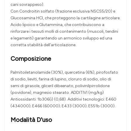
cani sovrappeso).
Con Condroitin solfato (frazione esclusiva NSCS5/20) e
Glucosamina HCl, che proteggono la cartilagine articolare.
Acido lipoico e Glutammina, che contribuiscono a
rinforzare i tessuti molli di contenimento (muscoli, tendini
e legamenti) garantendo un armonico sviluppo ed una
corretta stabilità dell’articolazione.
Composizione
Palmitoiletanolamide (30%), quercetina (6%), pirofosfato
di sodio, lieviti, farina di lupino, cloruro di sodio, olio di
semi di girasole, gliceril dibeenato, polivinilpirrolidone
(povidone), magnesio stearato. ADDITIVI (mg/kg)
Antiossidanti: 1b306(i) (0,68). Additivi tecnologici: E460
(434000); E466 (60000); E433 (3000); E551b (3000).
Modalità D'uso