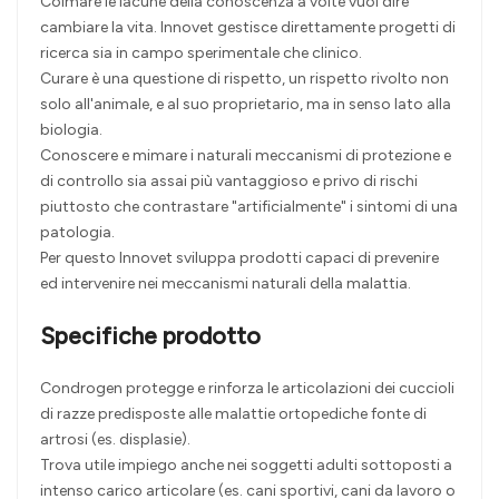
Colmare le lacune della conoscenza a volte vuol dire
cambiare la vita. Innovet gestisce direttamente progetti di
ricerca sia in campo sperimentale che clinico.
Curare è una questione di rispetto, un rispetto rivolto non
solo all'animale, e al suo proprietario, ma in senso lato alla
biologia.
Conoscere e mimare i naturali meccanismi di protezione e
di controllo sia assai più vantaggioso e privo di rischi
piuttosto che contrastare "artificialmente" i sintomi di una
patologia.
Per questo Innovet sviluppa prodotti capaci di prevenire
ed intervenire nei meccanismi naturali della malattia.
Specifiche prodotto
Condrogen protegge e rinforza le articolazioni dei cuccioli
di razze predisposte alle malattie ortopediche fonte di
artrosi (es. displasie).
Trova utile impiego anche nei soggetti adulti sottoposti a
intenso carico articolare (es. cani sportivi, cani da lavoro o