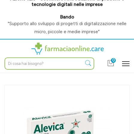
tecnologie digitali nelle imprese
Bando
"Supporto allo sviluppo di progetti di digitalizzazione nelle
micro, piccole e medie imprese"
0
Home
Catalogo
/
Altri prodotti
/
Veterinaria
/
Integratori / alimenti complem
Innovet Linea Animali Domestici Alevica Cani e Gatti Integratore
20 Compresse