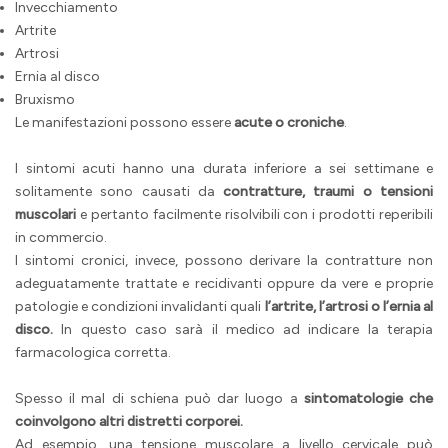
Invecchiamento
Artrite
Artrosi
Ernia al disco
Bruxismo
Le manifestazioni possono essere
acute o croniche
.
I sintomi acuti hanno una durata inferiore a sei settimane e
solitamente sono causati da
contratture, traumi o tensioni
muscolari
e pertanto facilmente risolvibili con i prodotti reperibili
in commercio.
I sintomi cronici, invece, possono derivare la contratture non
adeguatamente trattate e recidivanti oppure da vere e proprie
patologie e condizioni invalidanti quali
l’artrite, l’artrosi o l’ernia al
disco.
In questo caso sarà il medico ad indicare la terapia
farmacologica corretta.
Spesso il mal di schiena può dar luogo a
sintomatologie che
coinvolgono altri distretti corporei.
Ad esempio, una tensione muscolare a livello cervicale può