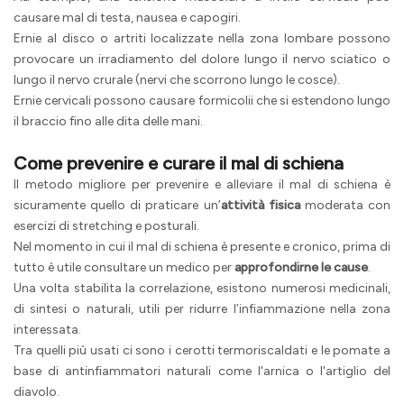
causare mal di testa, nausea e capogiri.
Ernie al disco o artriti localizzate nella zona lombare possono
provocare un irradiamento del dolore lungo il nervo sciatico o
lungo il nervo crurale (nervi che scorrono lungo le cosce).
Ernie cervicali possono causare formicolii che si estendono lungo
il braccio fino alle dita delle mani.
Come prevenire e curare il mal di schiena
Il metodo migliore per prevenire e alleviare il mal di schiena è
sicuramente quello di praticare un’
attività fisica
moderata con
esercizi di stretching e posturali.
Nel momento in cui il mal di schiena è presente e cronico, prima di
tutto è utile consultare un medico per
approfondirne le cause
.
Una volta stabilita la correlazione, esistono numerosi medicinali,
di sintesi o naturali, utili per ridurre l’infiammazione nella zona
interessata.
Tra quelli più usati ci sono i cerotti termoriscaldati e le pomate a
base di antinfiammatori naturali come l'arnica o l'artiglio del
diavolo.