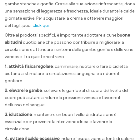
gambe stanche e gonfie. Grazie alla sua azione rinfrescante, dona
una sensazione di leggerezza e freschezza, ideale durante le calde
giornate estive. Per acquistare la crema e ottenere maggiori
dettagli, puoi
click qui
.
Oltre ai prodotti specifici, è importante adottare alcune
buone
abitudini
quotidiane che possono contribuire a migliorare la
circolazione e attenuare i sintomi delle gambe gonfie e delle vene
varicose. Tra queste rientrano:
1. attività fisica regolare
: camminare, nuotare o fare bicicletta
aiutano a stimolare la circolazione sanguigna e a ridurre il
gonfiore.
2. elevare le gambe
: sollevare le gambe al di sopra del livello del
cuore può aiutare a ridurre la pressione venosa e favorire il
deflusso del sangue.
3. idratazione
: mantenere un buon livello di idratazione è
essenziale per prevenire la ritenzione idrica e favorire la
circolazione.
4. evitare il caldo eccessivo
: ridurre l'esposizione a fonti di calore