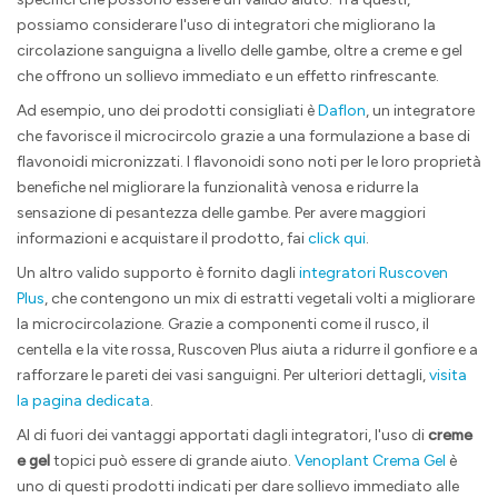
possiamo considerare l'uso di integratori che migliorano la
circolazione sanguigna a livello delle gambe, oltre a creme e gel
che offrono un sollievo immediato e un effetto rinfrescante.
Ad esempio, uno dei prodotti consigliati è
Daflon
, un integratore
che favorisce il microcircolo grazie a una formulazione a base di
flavonoidi micronizzati. I flavonoidi sono noti per le loro proprietà
benefiche nel migliorare la funzionalità venosa e ridurre la
sensazione di pesantezza delle gambe. Per avere maggiori
informazioni e acquistare il prodotto, fai
click qui
.
Un altro valido supporto è fornito dagli
integratori Ruscoven
Plus
, che contengono un mix di estratti vegetali volti a migliorare
la microcircolazione. Grazie a componenti come il rusco, il
centella e la vite rossa, Ruscoven Plus aiuta a ridurre il gonfiore e a
rafforzare le pareti dei vasi sanguigni. Per ulteriori dettagli,
visita
la pagina dedicata
.
Al di fuori dei vantaggi apportati dagli integratori, l'uso di
creme
e gel
topici può essere di grande aiuto.
Venoplant Crema Gel
è
uno di questi prodotti indicati per dare sollievo immediato alle