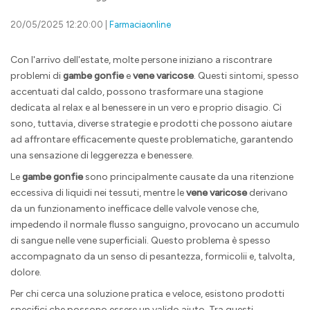
20/05/2025 12:20:00 |
Farmaciaonline
Con l'arrivo dell'estate, molte persone iniziano a riscontrare
problemi di
gambe gonfie
e
vene varicose
. Questi sintomi, spesso
accentuati dal caldo, possono trasformare una stagione
dedicata al relax e al benessere in un vero e proprio disagio. Ci
sono, tuttavia, diverse strategie e prodotti che possono aiutare
ad affrontare efficacemente queste problematiche, garantendo
una sensazione di leggerezza e benessere.
Le
gambe gonfie
sono principalmente causate da una ritenzione
eccessiva di liquidi nei tessuti, mentre le
vene varicose
derivano
da un funzionamento inefficace delle valvole venose che,
impedendo il normale flusso sanguigno, provocano un accumulo
di sangue nelle vene superficiali. Questo problema è spesso
accompagnato da un senso di pesantezza, formicolii e, talvolta,
dolore.
Per chi cerca una soluzione pratica e veloce, esistono prodotti
specifici che possono essere un valido aiuto. Tra questi,